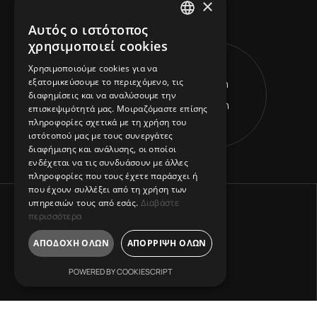
×
Αυτός ο ιστότοπος
ENGLISH
χρησιμοποιεί cookies
L
ive Inspired
GREEK
Χρησιμοποιούμε cookies για να
εξατομικεύσουμε το περιεχόμενο, τις
Get in
V
ision Leads
διαφημίσεις και να αναλύσουμε την
Touch
R
eshape Horizons
επισκεψιμότητά μας. Μοιραζόμαστε επίσης
πληροφορίες σχετικά με τη χρήση του
ιστότοπού μας με τους συνεργάτες
διαφήμισης και ανάλυσης, οι οποίοι
ενδέχεται να τις συνδυάσουν με άλλες
πληροφορίες που τους έχετε παράσχει ή
που έχουν συλλέξει από τη χρήση των
υπηρεσιών τους από εσάς.
Διαβάστε
περισσότερα
ΑΠΟΔΟΧΉ ΌΛΩΝ
ΑΠΌΡΡΙΨΗ ΌΛΩΝ
POWERED BY COOKIESCRIPT
Address: