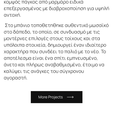
κομψός πάγκος από μαρμάρο ειδικά
επεξεργασμένος με διαβροχοποίηση για υψηλή
αντοχή.
Στο μπάνιο
τοποθετηθηκε
αυθεντικό μωσαϊκό
στο δάπεδο, το οποίο, σε συνδυασμό με τις
μοντέρνες επιλογές στους τοίχους και στα
υπόλοιπα στοιχεία, δημιουργεί έναν ιδιαίτερο
χαρακτήρα που συνδέει το παλιό με το νέο. Το
αποτέλεσμα είναι ένα σπίτι εμπνευσμένο,
άνετο και πλήρως αναβαθμισμένο, έτοιμο να
καλύψει τις ανάγκες του σύγχρονου
αγοραστή.
M
o
r
e
P
r
o
j
e
c
t
s