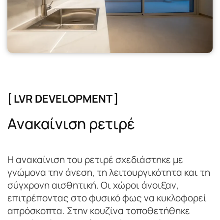
[ LVR DEVELOPMENT ]
Α
ν
α
κ
α
ί
ν
ι
σ
η
ρ
ε
τ
ι
ρ
έ
Η ανακαίνιση του ρετιρέ σχεδιάστηκε με
γνώμονα την άνεση, τη λειτουργικότητα και τη
σύγχρονη αισθητική. Οι χώροι άνοιξαν,
επιτρέποντας στο φυσικό φως να κυκλοφορεί
απρόσκοπτα. Στην κουζίνα τοποθετήθηκε