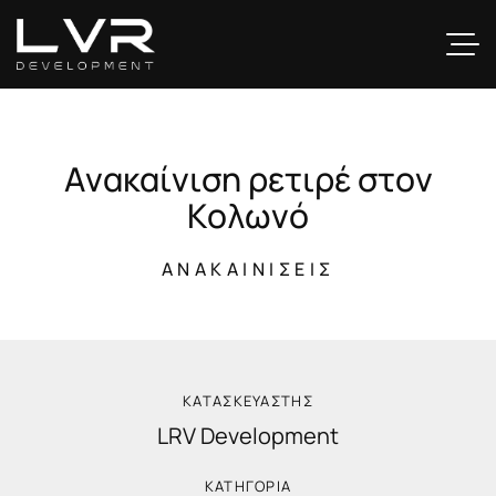
Α
ν
α
κ
α
ί
ν
ι
σ
η
ρ
ε
τ
ι
ρ
έ
σ
τ
ο
ν
Κ
ο
λ
ω
ν
ό
ΑΝΑΚΑΙΝΊΣΕΙΣ
ΚΑΤΑΣΚΕΥΑΣΤΗΣ
LRV Development
ΚΑΤΗΓΟΡΙΑ