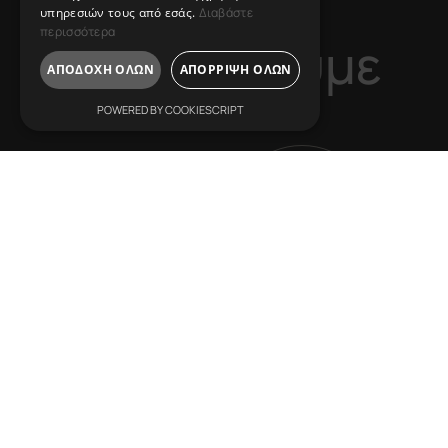
υπηρεσιών τους από εσάς.
Διαβάστε
περισσότερα
Α
ς
μ
ι
λ
ή
σ
ο
υ
μ
ε
ΑΠΟΔΟΧΉ ΌΛΩΝ
ΑΠΌΡΡΙΨΗ ΌΛΩΝ
POWERED BY COOKIESCRIPT
L
ive Inspired
V
ision Leads
Επικοινωνία
R
eshape Horizons