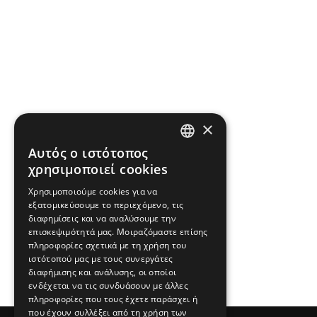
×
Αυτός ο ιστότοπος
ENGLISH
χρησιμοποιεί cookies
GREEK
Χρησιμοποιούμε cookies για να
εξατομικεύσουμε το περιεχόμενο, τις
διαφημίσεις και να αναλύσουμε την
επισκεψιμότητά μας. Μοιραζόμαστε επίσης
πληροφορίες σχετικά με τη χρήση του
ιστότοπού μας με τους συνεργάτες
διαφήμισης και ανάλυσης, οι οποίοι
ενδέχεται να τις συνδυάσουν με άλλες
πληροφορίες που τους έχετε παράσχει ή
που έχουν συλλέξει από τη χρήση των