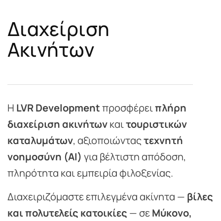
Δ
ι
α
χ
ε
ί
ρ
ι
σ
η
Α
κ
ι
ν
ή
τ
ω
ν
Η
LVR Development
προσφέρει
πλήρη
διαχείριση ακινήτων
και
τουριστικών
καταλυμάτων
, αξιοποιώντας
τεχνητή
νοημοσύνη (AI)
για βέλτιστη απόδοση,
πληρότητα και εμπειρία φιλοξενίας.
Διαχειριζόμαστε επιλεγμένα ακίνητα —
βίλες
και πολυτελείς κατοικίες
— σε
Μύκονο,