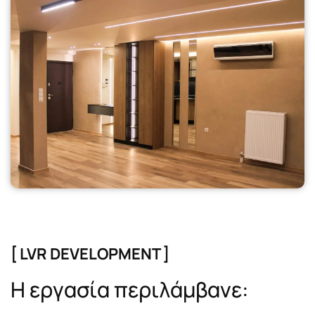
[ LVR DEVELOPMENT ]
Η
ε
ρ
γ
α
σ
ί
α
π
ε
ρ
ι
λ
ά
μ
β
α
ν
ε
: