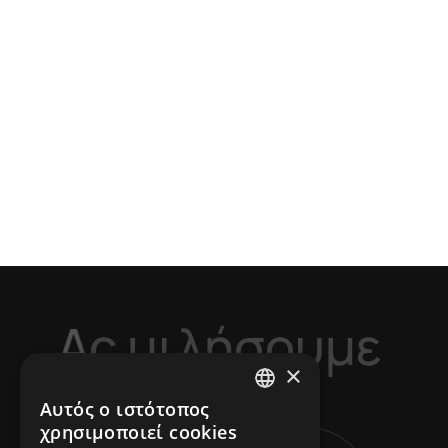
Α
ς
μ
ι
λ
ή
σ
ο
υ
μ
ε
×
Αυτός ο ιστότοπος
ENGLISH
χρησιμοποιεί cookies