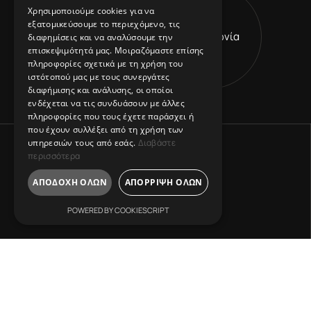
L
ive Inspired
GREEK
Χρησιμοποιούμε cookies για να
εξατομικεύσουμε το περιεχόμενο, τις
V
ision Leads
Επικοινωνία
διαφημίσεις και να αναλύσουμε την
R
eshape Horizons
επισκεψιμότητά μας. Μοιραζόμαστε επίσης
πληροφορίες σχετικά με τη χρήση του
ιστότοπού μας με τους συνεργάτες
διαφήμισης και ανάλυσης, οι οποίοι
ενδέχεται να τις συνδυάσουν με άλλες
πληροφορίες που τους έχετε παράσχει ή
που έχουν συλλέξει από τη χρήση των
υπηρεσιών τους από εσάς.
Διαβάστε
περισσότερα
ΑΠΟΔΟΧΉ ΌΛΩΝ
ΑΠΌΡΡΙΨΗ ΌΛΩΝ
POWERED BY COOKIESCRIPT
Διεύθυνση:
Χάριτος 31, Αθήνα 106 75.
Στείλτε μήνυμα: