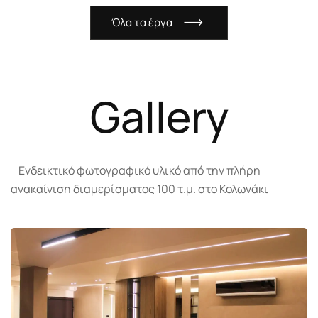
Ό
λ
α
τ
α
έ
ρ
γ
α
Gallery
Ενδεικτικό φωτογραφικό υλικό από την πλήρη
ανακαίνιση διαμερίσματος 100 τ.μ. στο Κολωνάκι