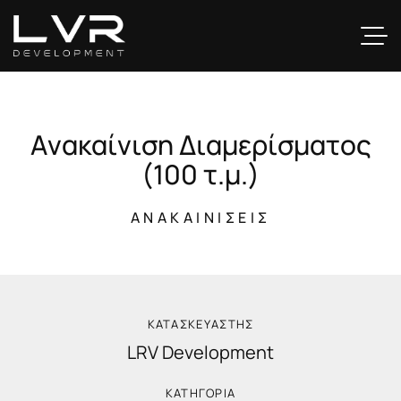
Α
ν
α
κ
α
ί
ν
ι
σ
η
Δ
ι
α
μ
ε
ρ
ί
σ
μ
α
τ
ο
ς
(
1
0
0
τ
.
μ
.
)
ΑΝΑΚΑΙΝΊΣΕΙΣ
ΚΑΤΑΣΚΕYΑΣΤΗΣ
LRV Development
ΚΑΤΗΓΟΡΙΑ