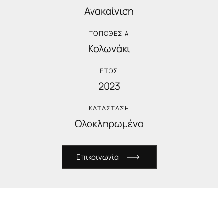
Ανακαίνιση
ΤΟΠΟΘΕΣΙΑ
Κολωνάκι
ΕΤΟΣ
2023
ΚΑΤΑΣΤΑΣΗ
Ολοκληρωμένο
Ε
π
ι
κ
ο
ι
ν
ω
ν
ί
α